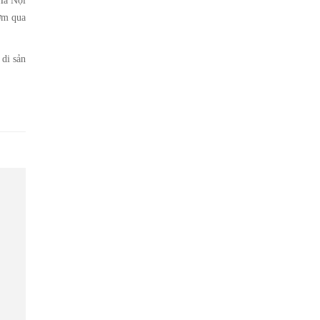
Hà Nội
sớm qua
 di sản