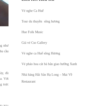
Vé nghe Ca Huế
Tour du thuyền sông hương
Hue Folk Music
Giá vé Cso Gallery
ng như
nhu cầu
Vé nghe ca Huế
sông Hương
Vé pháo hoa cát bà
bản giao hưởng Xanh
này, dù
Nhà hàng Hải Sản Hạ Long
– Mai Về
a. Với
Restaurant
g trực