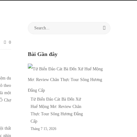
Search
for:
0
Bài Gần đây
hiệm du
ô theo
 là một
Từ Biển Đảo Cát Bà Đến Xứ
 Ô Chợ
Huế Mộng Mơ: Review Chân
Thực Tour Sông Hương Đẳng
Cấp
ội thất
Tháng 7 15, 2026
óc nhìn