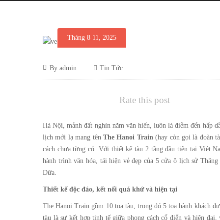
Tháng 8 11, 2025
The
Tháng
By
admin
Tin Tức
8
The
Hanoi
11,
Rate this post
2025
Hanoi
Train:
Hà Nội, mảnh đất nghìn năm văn hiến, luôn là điểm đến hấp dẫ
Train:
lịch mới lạ mang tên
The Hanoi Train
(hay còn gọi là đoàn
t
Hành
cách chưa từng có. Với thiết kế tàu 2 tầng đầu tiên tại Việt
Hành
hành trình văn hóa, tái hiện vẻ đẹp của 5 cửa ô lịch sử T
Trình
Dừa.
Trình
Tái
Thiết kế độc đáo, kết nối quá khứ và hiện tại
Tái
The Hanoi Train gồm 10 toa tàu, trong đó 5 toa hành khách đượ
tàu là sự kết hợp tinh tế giữa phong cách cổ điển và hiện đạ