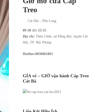
Giờ mở cửa Cáp
Treo
Cát Hải – Phù Long
09:30
đến
15:15
Địa chỉ:
Thôn Chấn, xã Đồng Bài, huyện Cát
Hải, TP. Hải Phòng
Hotline:
0836861863
GÍA vé – GIỜ vận hành Cáp Treo
Cát Bà
Liên Kết Hữu Ích