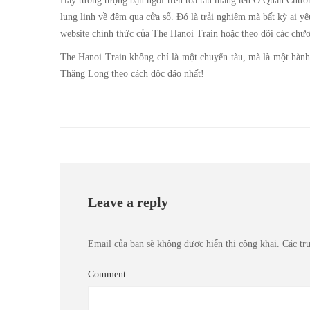
Hãy tưởng tượng bạn ngồi trên toa tàu mang tên Ô Quan Chưở
lung linh về đêm qua cửa sổ. Đó là trải nghiệm mà bất kỳ ai y
website chính thức của The Hanoi Train hoặc theo dõi các chươ
The Hanoi Train không chỉ là một chuyến tàu, mà là một hành 
Thăng Long theo cách độc đáo nhất!
Leave a reply
Email của bạn sẽ không được hiển thị công khai.
Các tr
Comment: