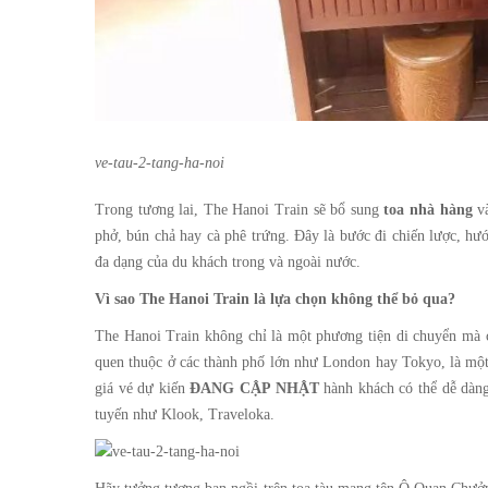
ve-tau-2-tang-ha-noi
Trong tương lai, The Hanoi Train sẽ bổ sung
toa nhà hàng
v
phở, bún chả hay cà phê trứng. Đây là bước đi chiến lược, hư
đa dạng của du khách trong và ngoài nước.
Vì sao The Hanoi Train là lựa chọn không thể bỏ qua?
The Hanoi Train không chỉ là một phương tiện di chuyển mà cò
quen thuộc ở các thành phố lớn như London hay Tokyo, là một
giá vé dự kiến
ĐANG CẬP NHẬT
hành khách có thể dễ dàng
tuyến như Klook, Traveloka.