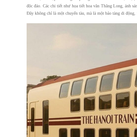
Hiện
Hiện
độc đáo. Các chi tiết như họa tiết hoa văn Thăng Long, ánh sá
Di
Di
Đây không chỉ là một chuyến tàu, mà là một bảo tàng di động,
Sản
Sản
Thăng
Thăng
Long
Long
Trên
Trên
Đường
Đường
Ray
Ray