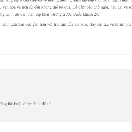
ng, lắng nghe câu chuyện về những thương nhân tấp nập thời xưa, ngắm nhìn 
êu văn hóa và lịch sử đều không thể bỏ qua. Để đảm bảo chỗ ngồi, hãy đặt vé 
ng trình ưu đãi nhân dịp khai trương trước Quốc khánh 2/9.
trình đưa bạn đến gần hơn với trái tim của Hà Nội. Hãy lên tàu và khám phá
ường bắt buộc được đánh dấu
*