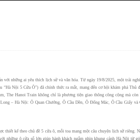
n với những ai yêu thích lịch sử và văn hóa. Từ ngày 19/8/2025, một trải ng
àu “Hà Nội 5 Cửa Ô
”) đã chính thức ra mắt, mang đến cơ hội khám phá Thủ đ
 Nam, The Hanoi Train không chỉ là phương tiện giao thông công cộng mà còn
hăng Long – Hà Nội: Ô Quan Chưởng, Ô Cầu Dền, Ô Đống Mác, Ô Cầu Giấy và
c thiết kế theo chủ đề 5 cửa ô, mỗi toa mang một câu chuyện lịch sử riêng. N
i, với những ô cửa sổ lớn giúp hành khách ngắm nhìn khung cảnh Hà Nội từ g