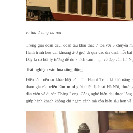
Tháng
8
ve-tau-2-tang-ha-noi
11,
2025
Trong giai đoạn đầu, đoàn tàu khai thác 7 toa với 3 chuyến 
2025-
Hành trình kéo dài khoảng 2-3 giờ, đi qua các địa danh nổi b
08-
Đây là cơ hội lý tưởng để du khách cảm nhận vẻ đẹp của Hà Nộ
11T16:05:29+00:00
Trải nghiệm văn hóa sống động
Tin
Tức
Điều làm nên sự khác biệt của
The Hanoi Train
là khả năng k
tham gia các
triển lãm mini
giới thiệu lịch sử Hà Nội, thưởn
dẫn viên về di sản Thăng Long. Công nghệ hiện đại được lồng g
giúp hành khách không chỉ ngắm cảnh mà còn hiểu sâu hơn về g