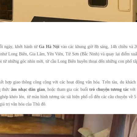
mỗi ngày, khởi hành từ
Ga Hà Nội
vào các khung giờ 8h sáng, 14h chiều và 20
ật như Long Biên, Gia Lâm, Yên Viên, Từ Sơn (Bắc Ninh) và quay lại điểm xuấ
i từ những góc nhìn mới, từ cầu Long Biên huyền thoại đến những con phố tấ
ết hợp giao thông công cộng với các hoạt động văn hóa. Trên tàu, du khách 
g thức
âm nhạc dân gian
, hoặc tham gia các buổi
trò chuyện tương tác
với
hép khéo léo, từ màn hình tương tác tái hiện phố cổ đến các câu chuyện về 5
iá trị văn hóa của Thủ đô.