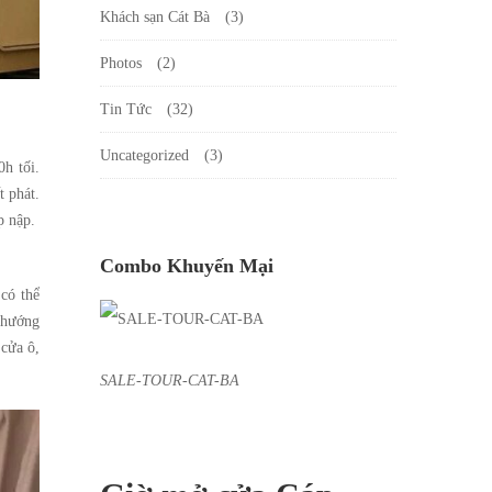
Khách sạn Cát Bà
(3)
Photos
(2)
Tin Tức
(32)
Uncategorized
(3)
h tối.
t phát.
p nập.
Combo Khuyến Mại
có thể
 hướng
 cửa ô,
SALE-TOUR-CAT-BA