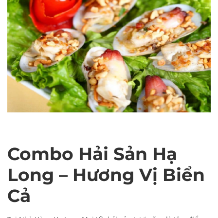
Hàng
Hàng
Hạ
Hạ
Long
Long
Mai
Mai
Về
Về
Combo Hải Sản Hạ
Long – Hương Vị Biển
Cả
Tháng
4