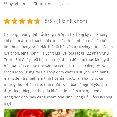
Hương
Tháng
By
admin
Tin Tức
0
4
Vị
Hương
18,
5/5 - (1 bình chọn)
2025
Vị
Hải
Hạ Long – vùng đất nổi tiếng với Vịnh Hạ Long kỳ vĩ – không
Hải
chỉ mê hoặc du khách bởi cảnh sắc thiên nhiên mà còn bởi
Sản
ẩm thực phong phú, đặc biệt là hải sản tươi sống. Giữa vô vàn
Sản
lựa chọn, Nhà Hàng Hạ Long Mai Về, tọa lạc tại 22 Phan Chu
và
Trinh, Bãi Cháy, nổi bật như một điểm đến ẩm thực không thể
và
bỏ qua. Với Combo Hải Sản Hạ Long từ 150k-799k/người và
Món
Món
Menu Món Trung tại Hạ Long đậm chất Tứ Xuyên, nhà hàng
mang đến trải nghiệm tinh hoa ẩm thực, làm hài lòng cả
Trung
Trung
những thực khách khó tính nhất. Nếu bạn là người yêu ẩm
thực, food blogger, hay du khách tìm kiếm trải nghiệm ăn
Tại
Tại
uống độc đáo, hãy cùng khám phá Nhà Hàng Hải Sản Hạ Long
này!
Nhà
Nhà