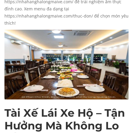
https://nhahanghalongmaive.com/ để trải nghiệm ẩm thực
đỉnh cao. Xem menu đa dạng tại
https://nhahanghalongmaive.com/thuc-don/
để chọn món yêu
thích!
Tài Xế Lái Xe Hộ – Tận
Hưởng Mà Không Lo