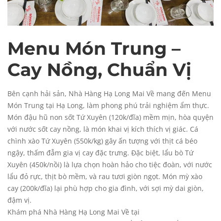
Menu Món Trung –
Cay Nồng, Chuẩn Vị
Bên cạnh hải sản, Nhà Hàng Hạ Long Mai Về mang đến Menu
Món Trung tại Hạ Long, làm phong phú trải nghiệm ẩm thực.
Món đậu hũ non sốt Tứ Xuyên (120k/đĩa) mềm mịn, hòa quyện
với nước sốt cay nồng, là món khai vị kích thích vị giác. Cá
chình xào Tứ Xuyên (550k/kg) gây ấn tượng với thịt cá béo
ngậy, thấm đẫm gia vị cay đặc trưng. Đặc biệt, lẩu bò Tứ
Xuyên (450k/nồi) là lựa chọn hoàn hảo cho tiệc đoàn, với nước
lẩu đỏ rực, thịt bò mềm, và rau tươi giòn ngọt. Món mỳ xào
cay (200k/đĩa) lại phù hợp cho gia đình, với sợi mỳ dai giòn,
đậm vị.
Khám phá Nhà Hàng Hạ Long Mai Về tại