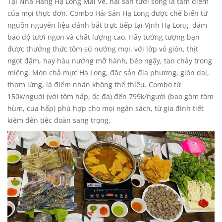
Tại Nhà Hàng Hạ Long Mai Về, hải sản tươi sống là tâm điểm
18,
của mọi thực đơn. Combo Hải Sản Hạ Long được chế biến từ
2025
nguồn nguyên liệu đánh bắt trực tiếp tại Vịnh Hạ Long, đảm
2025-
bảo độ tươi ngon và chất lượng cao. Hãy tưởng tượng bạn
04-
được thưởng thức tôm sú nướng mọi, với lớp vỏ giòn, thịt
18T03:58:37+00:00
ngọt đậm, hay hàu nướng mỡ hành, béo ngậy, tan chảy trong
Tin
miệng. Món chả mực Hạ Long, đặc sản địa phương, giòn dai,
Tức
thơm lừng, là điểm nhấn không thể thiếu. Combo từ
150k/người (với tôm hấp, ốc đá) đến 799k/người (bao gồm tôm
hùm, cua hấp) phù hợp cho mọi ngân sách, từ gia đình tiết
kiệm đến tiệc đoàn sang trọng.