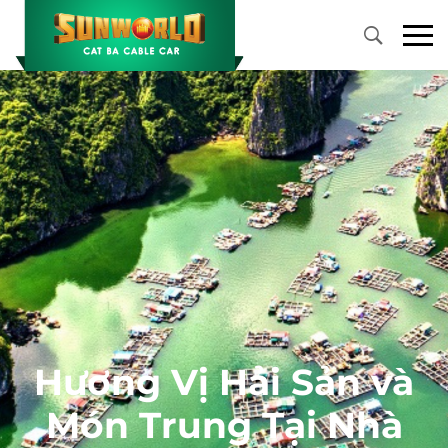
Primary
Menu
Hương Vị Hải Sản và
Món Trung Tại Nhà