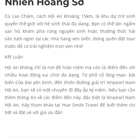
Nhiên Hoang Sơ
Cù Lao Chàm, cách Hội An khoảng 15km, là khu dự trữ sinh
quyển thế giới với hệ sinh thái đa dạng. Bạn có thể lặn ngắm
san hô, khám phá rừng nguyên sinh hoặc thưởng thức hải
sản tươi ngon tại các nhà hàng ven biển. Đừng quên đặt tour
trước để có trải nghiệm trọn vẹn nhé!
Kết Luận
Hội An không chỉ là nơi để hoài niệm mà còn là điểm đến với
nhiều hoạt động vui chơi đa dạng. Từ phố cổ lãng mạn, bãi
biển Cửa Đại yên bình, đến thiên đường giải trí Vinpearl Nam
Hội An, bạn sẽ có một chuyến đi đầy ắp kỷ niệm. Nếu bạn cần
thêm thông tin về các điểm đến này, đặc biệt là Vinpearl Nam
Hội An, hãy tham khảo tại Hue Smile Travel để biết thêm chi
tiết và đặt vé với giá ưu đãi!