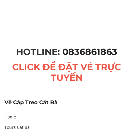
HOTLINE:
0836861863
CLICK ĐỂ ĐẶT VÉ TRỰC
TUYẾN
Về Cáp Treo Cát Bà
Home
Tours Cát Bà