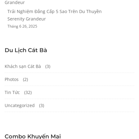
Trải Nghiệm Đẳng Cấp 5 Sao Trên Du Thuyền
Serenity Grandeur
Tháng 6 26, 2025
Du Lịch Cát Bà
Khách sạn Cát Bà
(3)
Photos
(2)
Tin Tức
(32)
Uncategorized
(3)
Combo Khuyến Mại