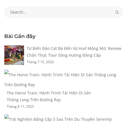
Search
for:
Bài Gần đây
Từ Biển Đảo Cát Bà Đến Xứ Huế Mộng Mơ: Review
Chân Thực Tour Sông Hương Đẳng Cấp
Tháng 7 15, 2026
The Hanoi Train: Hành Trình Tái Hiện Di Sản
Thăng Long Trên Đường Ray
Tháng 8 11, 2025