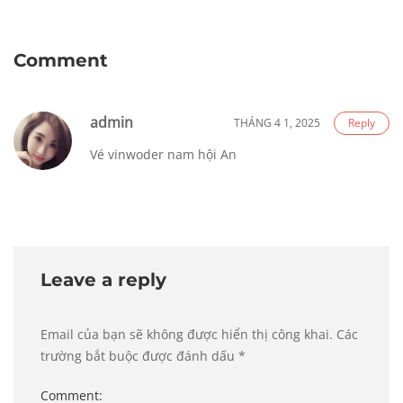
Comment
admin
THÁNG 4 1, 2025
Reply
Vé vinwoder nam hội An
Leave a reply
Email của bạn sẽ không được hiển thị công khai.
Các
trường bắt buộc được đánh dấu
*
Comment: