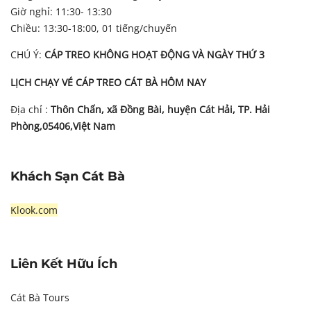
Giờ nghỉ: 11:30- 13:30
Chiều: 13:30-18:00, 01 tiếng/chuyến
CHÚ Ý:
CÁP TREO KHÔNG HOẠT ĐỘNG VÀ NGÀY THỨ 3
LỊCH CHẠY VÉ CÁP TREO CÁT BÀ HÔM NAY
Địa chỉ :
Thôn Chấn, xã Đồng Bài, huyện Cát Hải, TP. Hải
Phòng,05406,Việt Nam
Khách Sạn Cát Bà
Klook.com
Liên Kết Hữu Ích
Cát Bà Tours