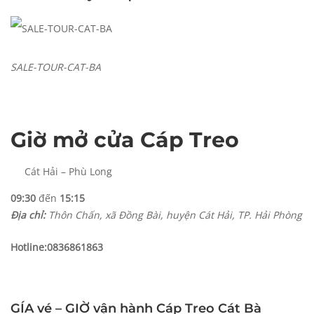
SALE-TOUR-CAT-BA
Giờ mở cửa Cáp Treo
Cát Hải – Phù Long
09:30
đến
15:15
Địa chỉ:
Thôn Chấn, xã Đồng Bài, huyện Cát Hải, TP. Hải Phòng
Hotline:
0836861863
GÍA vé – GIỜ vận hành Cáp Treo Cát Bà