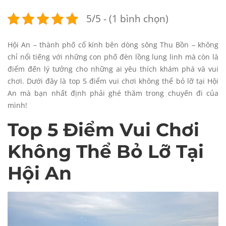
5
Top
1,
5/5 - (1 bình chọn)
2025
5
Điểm
Hội An – thành phố cổ kính bên dòng sông Thu Bồn – không
Điểm
chỉ nổi tiếng với những con phố đèn lồng lung linh mà còn là
Vui
điểm đến lý tưởng cho những ai yêu thích khám phá và vui
Vui
chơi. Dưới đây là top 5 điểm vui chơi không thể bỏ lỡ tại Hội
Chơi
An mà bạn nhất định phải ghé thăm trong chuyến đi của
Chơi
mình!
Không
Không
Top 5 Điểm Vui Chơi
Thể
Thể
Không Thể Bỏ Lỡ Tại
Bỏ
Bỏ
Hội An
Lỡ
Lỡ
Tại
Tại