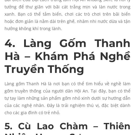
tưởng để thư giãn với bãi cát trắng mịn và làn nước trong
xanh. Bạn có thể tắm biển, chơi các trò chơi trên bãi biển
hoặc đơn giản là nằm dài trên ghế, nhâm nhi nước dừa và tận
hưởng không khí trong lành.
4. Làng Gốm Thanh
Hà – Khám Phá Nghề
Truyền Thống
Làng gốm Thanh Hà là nơi bạn có thể tìm hiểu về nghề làm
gốm truyền thống của người dân Hội An. Tại đây, bạn có thể
tự tay làm những sản phẩm gốm nhỏ xinh dưới sự hướng dẫn
của các nghệ nhân. Đây là trải nghiệm thú vị, đặc biệt dành
cho các gia đình có trẻ nhỏ.
5. Cù Lao Chàm – Thiên