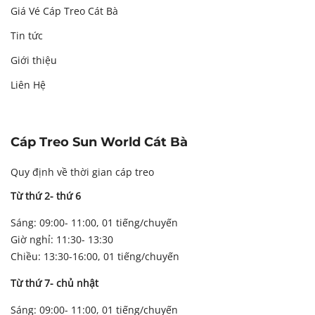
Giá Vé Cáp Treo Cát Bà
Tin tức
Giới thiệu
Liên Hệ
Cáp Treo Sun World Cát Bà
Quy định về thời gian cáp treo
Từ thứ 2- thứ 6
Sáng: 09:00- 11:00, 01 tiếng/chuyến
Giờ nghỉ: 11:30- 13:30
Chiều: 13:30-16:00, 01 tiếng/chuyến
Từ thứ 7- chủ nhật
Sáng: 09:00- 11:00, 01 tiếng/chuyến