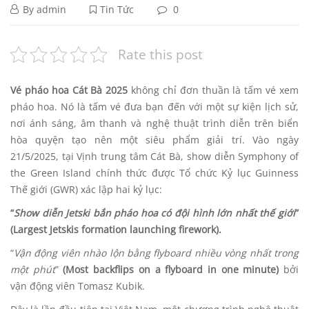
Vé
Tháng
By
admin
Tin Tức
0
5
Pháo
Vé
26,
Rate this post
2025
Pháo
Hoa
Vé pháo hoa Cát Bà 2025
không chỉ đơn thuần là tấm vé xem
Hoa
pháo hoa. Nó là tấm vé đưa bạn đến với một sự kiện lịch sử,
Cát
nơi ánh sáng, âm thanh và nghệ thuật trình diễn trên biển
Cát
hòa quyện tạo nên một siêu phẩm giải trí. Vào ngày
Bà
21/5/2025, tại Vịnh trung tâm Cát Bà, show diễn Symphony of
Bà
the Green Island chính thức được Tổ chức Kỷ lục Guinness
2025:
2025:
Thế giới (GWR) xác lập hai kỷ lục:
“
Show diễn Jetski bắn pháo hoa có đội hình lớn nhất thế giới
”
Đẳng
Đẳng
(Largest Jetskis formation launching firework).
Cấp
Cấp
“
Vận động viên nhào lộn bằng flyboard nhiều vòng nhất trong
một phút
”
(Most backflips on a flyboard in one minute)
bởi
Kỷ
Kỷ
vận động viên Tomasz Kubik.