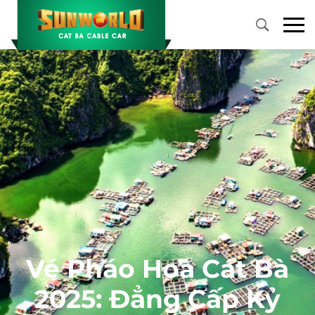
Primary
Menu
Vé Pháo Hoa Cát Bà
2025: Đẳng Cấp Kỷ