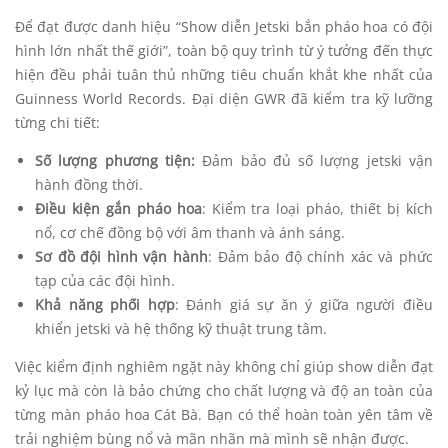
Để đạt được danh hiệu “Show diễn Jetski bắn pháo hoa có đội
hình lớn nhất thế giới”, toàn bộ quy trình từ ý tưởng đến thực
hiện đều phải tuân thủ những tiêu chuẩn khắt khe nhất của
Guinness World Records. Đại diện GWR đã kiểm tra kỹ lưỡng
từng chi tiết:
Số lượng phương tiện:
Đảm bảo đủ số lượng jetski vận
hành đồng thời.
Điều kiện gắn pháo hoa
: Kiểm tra loại pháo, thiết bị kích
nổ, cơ chế đồng bộ với âm thanh và ánh sáng.
Sơ đồ đội hình vận hành
: Đảm bảo độ chính xác và phức
tạp của các đội hình.
Khả năng phối hợp
: Đánh giá sự ăn ý giữa người điều
khiển jetski và hệ thống kỹ thuật trung tâm.
Việc kiểm định nghiêm ngặt này không chỉ giúp show diễn đạt
kỷ lục mà còn là bảo chứng cho chất lượng và độ an toàn của
từng màn pháo hoa Cát Bà. Bạn có thể hoàn toàn yên tâm về
trải nghiệm bùng nổ và mãn nhãn mà mình sẽ nhận được.