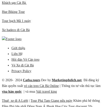
Khách sạn Cát Bà
Hue Biking Tour
Tour bạch Mã 1 ngày
Xe hadeco đi Cát Bà
Giới thiệu
Liên Hệ
Hỏi đáp Vé Cáp treo
Vé Xe đi Cát Bà
Privacy Policy
© 2020- 2024
Catba.tours
Dev by
Marketingdulich.net
. Đã đăng ký
Bản quyền xuất
vé cáp treo Cát Bà Online
| Thông tin tư vấn thủ tục làm
visa hàn quốc
| và mua
Vali travel king
Thuê xe đi A Lưới
|
Tour Phá Tam Giang nửa ngày
Khám phá hệ thông
Đầm Phá lớn nhất Đông Nam Á |Book
Hue City Tour
discount 5%.