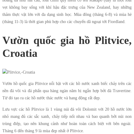
hoang dã như hải cẩu, loài chim quý hiếm có tên Kakapo (đây là một loài
vẹt không bay sống với khí hậu đặc trưng của New Zealand, hay những
thảm thực vật lớn với đa dạng sinh học. Mùa đông (tháng 6-8) và mùa hè
(tháng 11-3) là thời gian phù hợp cho các chuyến dã ngoại tới Fiordland.
Vườn quốc gia hồ Plitvice,
Croatia
Vườn hồ quốc gia Plitvice nổi bật với các hồ nước xanh biếc chảy trên các
nền đá vôi và đá phấn qua hàng ngàn năm bị ngắn hợp bởi đá Travertine.
Từ đó tạo ra các hồ nước thác nước và hang động rất đẹp.
Lưu vực các hồ Plitvice là 1 vùng núi đá vôi Dolomit với 20 hồ nước lớn
nhỏ mang đủ các sắc xanh, chảy tiếp nối nhau và bao quanh bởi núi non
trùng điệp, tạo nên khung cảnh như hoàn toàn cách biệt với bên ngoài.
Tháng 6 đến tháng 9 là mùa đẹp nhất ở Plitvice.