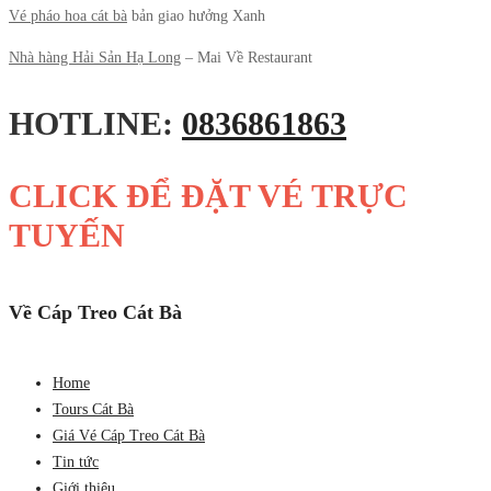
Vé pháo hoa cát bà
bản giao hưởng Xanh
Nhà hàng Hải Sản Hạ Long
– Mai Về Restaurant
HOTLINE:
0836861863
CLICK ĐỂ ĐẶT VÉ TRỰC
TUYẾN
Về Cáp Treo Cát Bà
Home
Tours Cát Bà
Giá Vé Cáp Treo Cát Bà
Tin tức
Giới thiệu