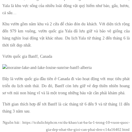
Yala là khu vực sống của nhiều loài động vật quý hiếm như báo, gấu, hươu,
cá sấu…
Khu vườn gồm năm khu và 2 cửa để chào đón du khách. Với diện tích rộng
đến 979 km vuông, vườn quốc gia Yala đã lưu giữ và bảo vệ giống của
hàng nghìn loại động vật khác nhau. Du lịch Yala từ tháng 2 đến tháng 6 là
thời tiết đẹp nhất.
Vườn quốc gia Banff, Canada
Đây là vườn quốc gia đầu tiên ở Canada đi vào hoạt động với mục tiêu phát
triển du lịch sinh thái. Do đó, Banff còn lưu giữ vẻ đẹp thiên nhiên hoang
sơ với núi non hùng vĩ và là một trong những báu vật cần phải khám phá.
Thời gian thích hợp để tới Banff là các tháng từ 6 đến 9 và từ tháng 11 đến
tháng 3 năm sau.
Nguồn bài : https://tcdulichtphcm.vn/du-khao/cat-ba-la-1-trong-10-vuon-quoc-
gia-dep-nhat-the-gioi-can-phai-den-c14a16402.html