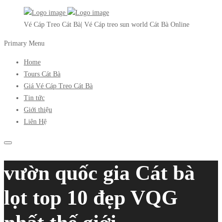
Vé Cáp Treo Cát Bà| Vé Cáp treo sun world Cát Bà Online
Primary Menu
Home
Tours Cát Bà
Giá Vé Cáp Treo Cát Bà
Tin tức
Giới thiệu
Liên Hệ
vườn quốc gia Cát bà
lọt top 10 đẹp VQG