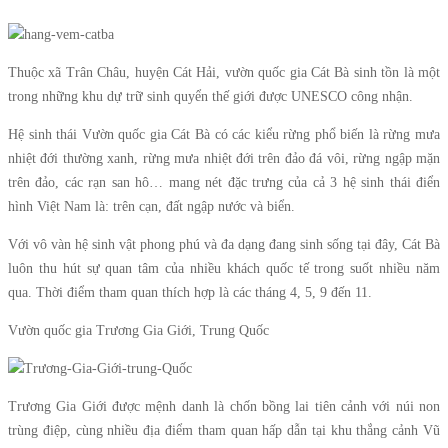
Thuộc xã Trân Châu, huyện Cát Hải, vườn quốc gia Cát Bà sinh tồn là một
trong những khu dự trữ sinh quyển thế giới được UNESCO công nhận.
Hệ sinh thái Vườn quốc gia Cát Bà có các kiểu rừng phổ biến là rừng mưa
nhiệt đới thường xanh, rừng mưa nhiệt đới trên đảo đá vôi, rừng ngập mặn
trên đảo, các rạn san hô… mang nét đặc trưng của cả 3 hệ sinh thái điển
hình Việt Nam là: trên cạn, đất ngập nước và biển.
Với vô vàn hệ sinh vật phong phú và đa dạng đang sinh sống tại đây, Cát Bà
luôn thu hút sự quan tâm của nhiều khách quốc tế trong suốt nhiều năm
qua. Thời điểm tham quan thích hợp là các tháng 4, 5, 9 đến 11.
Vườn quốc gia Trương Gia Giới, Trung Quốc
Trương Gia Giới được mệnh danh là chốn bồng lai tiên cảnh với núi non
trùng điệp, cùng nhiều địa điểm tham quan hấp dẫn tại khu thắng cảnh Vũ